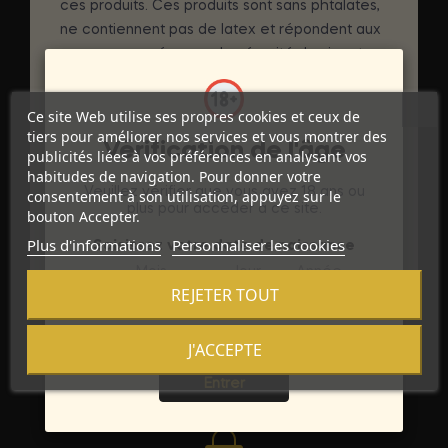
ces produits. Ces produits sont sans phtalates,
ne contiennent pas de latex et répondent aux
normes européennes de sécurité des jouets
EN71-3.
Ce site Web utilise ses propres cookies et ceux de
DÉTAILS DU PRODUIT
tiers pour améliorer nos services et vous montrer des
Vérification de l'âge
publicités liées à vos préférences en analysant vos
habitudes de navigation. Pour donner votre
Marque
PERFECT FIT BRAND
Veuillez vérifier que vous avez 18 ans ou
consentement à son utilisation, appuyez sur le
plus pour accéder à ce site.
Référence
D-213419
bouton Accepter.
Plus d'informations
Personnaliser les cookies
Saisissez votre date de naissance
Références spécifiques
Mois
Jour
Année
REJETER TOUT
J'ACCEPTE
Sortie
Entrer