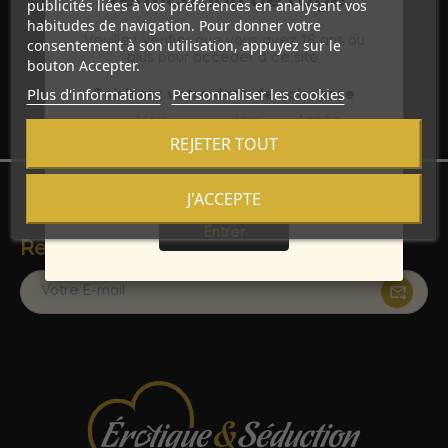
Vérification de l'âge
publicités liées à vos préférences en analysant vos
Achats Sécurisés
habitudes de navigation. Pour donner votre
Veuillez vérifier que vous avez 18 ans ou
consentement à son utilisation, appuyez sur le
Transactions protégées et données personnelles
plus pour accéder à ce site.
bouton Accepter.
préservées pour une tranquillité d'esprit totale.
Plus d'informations
Personnaliser les cookies
Saisissez votre date de naissance
Mois
Jour
Année
REJETER TOUT
J'ACCEPTE
Sortie
Entrer
Restez Informé Avec Notre Newsletter