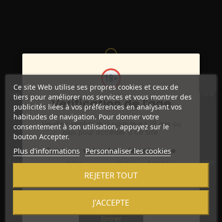
Discrétion Assurée
Ce site Web utilise ses propres cookies et ceux de
Vos commandes sont expédiées dans un emballage neutre
tiers pour améliorer nos services et vous montrer des
Vérification de l'âge
pour garantir votre vie privée.
publicités liées à vos préférences en analysant vos
habitudes de navigation. Pour donner votre
Veuillez vérifier que vous avez 18 ans ou
consentement à son utilisation, appuyez sur le
plus pour accéder à ce site.
bouton Accepter.
Qualité Premium
Plus d'informations
Personnaliser les cookies
Saisissez votre date de naissance
Sélection rigoureuse de produits haut de gamme pour votre
Mois
Jour
Année
entière satisfaction.
REJETER TOUT
J'ACCEPTE
Sortie
Achats Sécurisés
Entrer