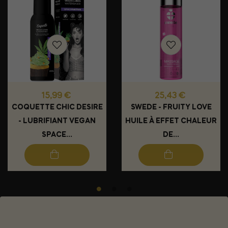
Prix
Prix
15,99 €
25,43 €
COQUETTE CHIC DESIRE
SWEDE - FRUITY LOVE
- LUBRIFIANT VEGAN
HUILE À EFFET CHALEUR
SPACE...
DE...