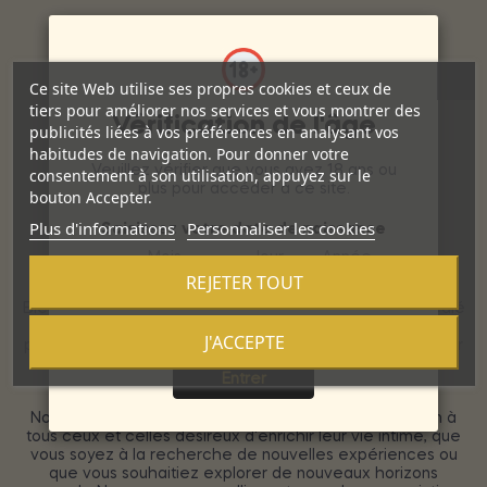
Ce site Web utilise ses propres cookies et ceux de
tiers pour améliorer nos services et vous montrer des
Vérification de l'âge
publicités liées à vos préférences en analysant vos
habitudes de navigation. Pour donner votre
Veuillez vérifier que vous avez 18 ans ou
consentement à son utilisation, appuyez sur le
plus pour accéder à ce site.
bouton Accepter.
Plus d'informations
Personnaliser les cookies
Saisissez votre date de naissance
Mois
Jour
Année
A propos de nous :
REJETER TOUT
Bienvenue dans notre univers exclusif, un sanctuaire dédié
à l'exploration et à la célébration de la sensualité et du
J'ACCEPTE
Sortie
plaisir. Chez nous, chaque détail est pensé pour vous offrir
une expérience d'achat à la fois sécurisée, discrète et
Entrer
raffinée.
Notre boutique
Érotique et Séduction
est une invitation à
tous ceux et celles désireux d'enrichir leur vie intime, que
vous soyez à la recherche de nouvelles expériences ou
que vous souhaitiez explorer de nouveaux horizons