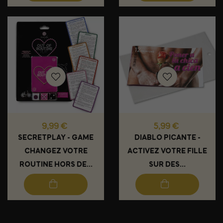
Prix
Prix
9,99 €
5,99 €
SECRETPLAY - GAME
DIABLO PICANTE -
CHANGEZ VOTRE
ACTIVEZ VOTRE FILLE
ROUTINE HORS DE...
SUR DES...