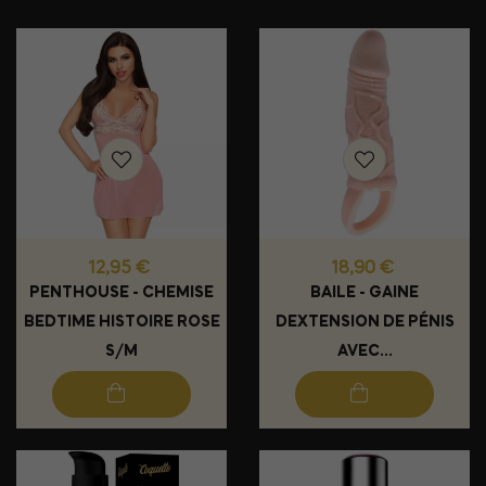
Prix
Prix
12,95 €
18,90 €
PENTHOUSE - CHEMISE
BAILE - GAINE
BEDTIME HISTOIRE ROSE
DEXTENSION DE PÉNIS
S/M
AVEC...