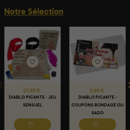
Notre Sélection
Prix
Prix
27,99 €
5,99 €
DIABLO PICANTE - JEU
DIABLO PICANTE -
SENSUEL
COUPONS BONDAGE OU
SADO