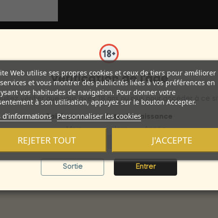
ite Web utilise ses propres cookies et ceux de tiers pour améliorer
Vérification de l'âge
services et vous montrer des publicités liées à vos préférences en
ysant vos habitudes de navigation. Pour donner votre
uillez vérifier que vous avez 18 ans ou plus pour accéder à ce si
entement à son utilisation, appuyez sur le bouton Accepter.
 d'informations
Personnaliser les cookies
. Contient l'ensemble de 2 ROULETTES DE VÊTEMENTS, 1 RUBAN DE
Saisissez votre date de naissance
Mois
Jour
Année
REJETER TOUT
J'ACCEPTE
ion d'articles amusants à thèmes érotiques pour toutes sortes de
 et tout autre événement entre amis et collègues.
Sortie
Entrer