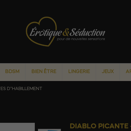
BDSM
BIEN ÊTRE
LINGERIE
JEUX
A
ES D''HABILLEMENT
DIABLO PICANTE 