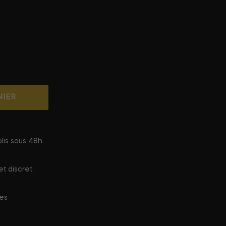
NIER
lis sous 48h.
t discret.
ées