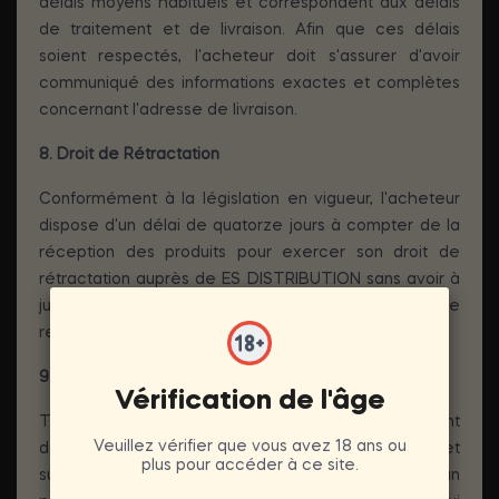
délais moyens habituels et correspondent aux délais
de traitement et de livraison. Afin que ces délais
soient respectés, l'acheteur doit s'assurer d'avoir
communiqué des informations exactes et complètes
concernant l'adresse de livraison.
8. Droit de Rétractation
Conformément à la législation en vigueur, l'acheteur
dispose d'un délai de quatorze jours à compter de la
réception des produits pour exercer son droit de
rétractation auprès de ES DISTRIBUTION sans avoir à
justifier de motifs ni à payer de pénalité. Les frais de
retour seront à la charge de l'acheteur.
9. Garantie des Produits
Vérification de l'âge
Tous les produits fournis par le vendeur bénéficient
Veuillez vérifier que vous avez 18 ans ou
de la garantie légale prévue par les articles 1641 et
plus pour accéder à ce site.
suivants du Code civil. En cas de non-conformité d'un