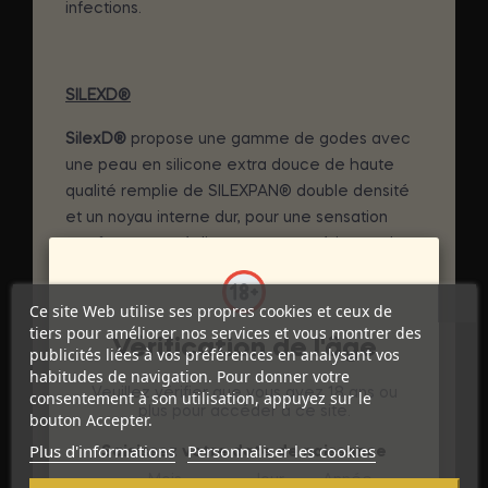
infections.
SILEXD®
SilexD®
propose une gamme de godes avec
une peau en silicone extra douce de haute
qualité remplie de SILEXPAN® double densité
et un noyau interne dur, pour une sensation
extrêmement réaliste et une expérience de
plaisir incomparable.
Ce site Web utilise ses propres cookies et ceux de
La formule révolutionnaire brevetée du
tiers pour améliorer nos services et vous montrer des
matériau
SILEXPAN
utilisé pour remplir nos
Vérification de l'âge
publicités liées à vos préférences en analysant vos
produits permet une meilleure densité et une
habitudes de navigation. Pour donner votre
plus grande flexibilité du gode. Lui donnant une
Veuillez vérifier que vous avez 18 ans ou
consentement à son utilisation, appuyez sur le
plus pour accéder à ce site.
bouton Accepter.
sensation magnifique et une plus grande
élasticité.
Plus d'informations
Personnaliser les cookies
Saisissez votre date de naissance
Mois
Jour
Année
SilexD®
propose la peau en silicone de la plus