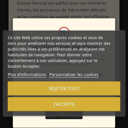
Extase Sensual est parfait pour vos moments
intimes, les processus de fabrication délicats
et les contrôles de qualité stricts font d'Extase
Sensuel l'un des compagnons parfaits pour des
relations intimes et sensuelles.
Ce site Web utilise ses propres cookies et ceux de
tiers pour améliorer nos services et vous montrer des
DÉTAILS DU PRODUIT
Vérification de l'âge
publicités liées à vos préférences en analysant vos
habitudes de navigation. Pour donner votre
Marque
EXTASE SENSUAL
Veuillez vérifier que vous avez 18 ans ou
consentement à son utilisation, appuyez sur le
plus pour accéder à ce site.
bouton Accepter.
Référence
D-201703
Plus d'informations
Personnaliser les cookies
Saisissez votre date de naissance
Références spécifiques
Mois
Jour
Année
REJETER TOUT
J'ACCEPTE
Sortie
Entrer