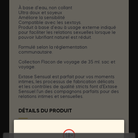
À base d'eau, non collant
Ultra doux et soyeux
Améliore la sensibilité
Compatible avec les sextoys.
Produit à base d'eau à usage externe indiqué
pour faciliter les relations sexuelles lorsque le
pouvoir lubrifiant naturel est réduit.
Formulé selon la réglementation
communautaire.
Collection Flacon de voyage de 35 ml. sac et
voyage.
Extase Sensual est parfait pour vos moments
intimes, les processus de fabrication délicats
et les contrôles de qualité stricts font d'Extase
Sensuel l'un des compagnons parfaits pour des
relations intimes et sensuelles.
DÉTAILS DU PRODUIT
Marque
EXTASE SENSUAL
Référence
D-205221