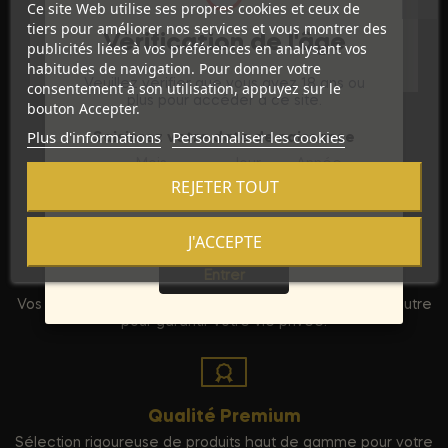
Ce site Web utilise ses propres cookies et ceux de
tiers pour améliorer nos services et vous montrer des
Vérification de l'âge
Références spécifiques
publicités liées à vos préférences en analysant vos
habitudes de navigation. Pour donner votre
Veuillez vérifier que vous avez 18 ans ou
consentement à son utilisation, appuyez sur le
plus pour accéder à ce site.
bouton Accepter.
Plus d'informations
Personnaliser les cookies
Saisissez votre date de naissance
Mois
Jour
Année
REJETER TOUT
J'ACCEPTE
Sortie
Entrer
Discrétion Assurée
Vos commandes sont expédiées dans un emballage neutre
pour garantir votre vie privée.
Qualité Premium
Sélection rigoureuse de produits haut de gamme pour votre