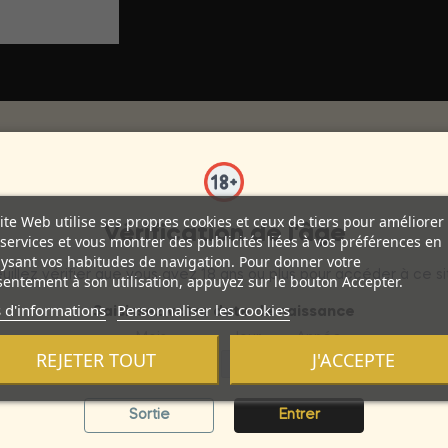
 de nouvelles tendances en matière de cosmétiques érotiques. 
x de la mode dans le monde entier. Les conceptions uniques exig
ite Web utilise ses propres cookies et ceux de tiers pour améliorer
Vérification de l'âge
services et vous montrer des publicités liées à vos préférences en
ntièrement naturelle et sûre sans compromettre leurs critères le
ysant vos habitudes de navigation. Pour donner votre
ur les préservatifs, non irritant, pH équilibré, à base d'eau et fa
uillez vérifier que vous avez 18 ans ou plus pour accéder à ce si
entement à son utilisation, appuyez sur le bouton Accepter.
ontenant uniquement des ingrédients également utilisés par l'indus
 d'informations
Personnaliser les cookies
Saisissez votre date de naissance
Mois
Jour
Année
alement inoffensifs s'ils sont ingérés en petites quantités.
REJETER TOUT
J'ACCEPTE
 elles ne perturbent pas l'environnement vaginal sensible et rep
onservateur très courant d'usage général pour les lubrifiants et
Sortie
Entrer
es irritations et des allergies. 50ml