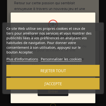
Retour sur cette passion qui semblait
ennuyeuse à travers un nouveau jeu et une
nouvelle complicité de couple jamais vécue
auparavant.
Ce site Web utilise ses propres cookies et ceux de
DÉTAILS DU PRODUIT
tiers pour améliorer nos services et vous montrer des
Vérification de l'âge
publicités liées à vos préférences en analysant vos
habitudes de navigation. Pour donner votre
Marque
INTIMATELINE LUXURIA
Veuillez vérifier que vous avez 18 ans ou
consentement à son utilisation, appuyez sur le
plus pour accéder à ce site.
Référence
bouton Accepter.
D-224123
Plus d'informations
Personnaliser les cookies
Saisissez votre date de naissance
Références spécifiques
Mois
Jour
Année
REJETER TOUT
J'ACCEPTE
Sortie
Entrer