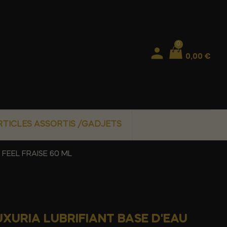
0
0,00 €
RTICLES ASSORTIS /GADJETS
 FEEL FRAISE 60 ML
LUXURIA LUBRIFIANT BASE D'EAU