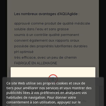
Les nombreux avantages d'AQUAglide :
approuvé comme produit de qualité médicale
soluble dans l'eau et sans graisse
soumis à un contrôle qualité permanent
convient également aux rapports oraux
possède des propriétés lubrifiantes durables
pH optimisé
très efficace, avec un peu de chemin
FABRIQUÉ EN ALLEMAGNE
soumis à des tests médicaux et
dermatologiques réguliers
convient pour une utilisation avec des
Ce site Web utilise ses propres cookies et ceux de
préservatifs
tiers pour améliorer nos services et vous montrer des
Vérification de l'âge
disponible dans les pharmacies, les détaillants
publicités liées à vos préférences en analysant vos
habitudes de navigation. Pour donner votre
érotiques bien approvisionnés et via Internet
Veuillez vérifier que vous avez 18 ans ou
consentement à son utilisation, appuyez sur le
plus pour accéder à ce site.