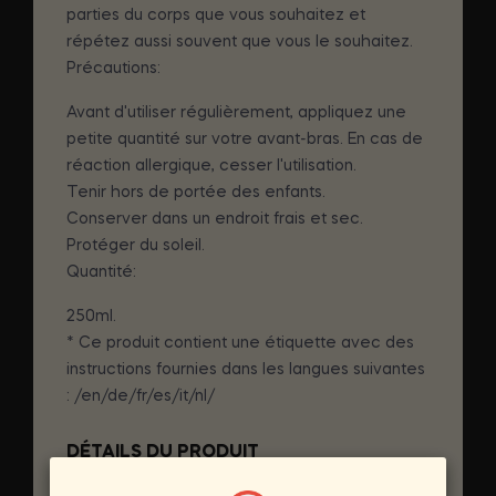
parties du corps que vous souhaitez et
répétez aussi souvent que vous le souhaitez.
Précautions:
Avant d'utiliser régulièrement, appliquez une
petite quantité sur votre avant-bras. En cas de
réaction allergique, cesser l'utilisation.
Tenir hors de portée des enfants.
Conserver dans un endroit frais et sec.
Protéger du soleil.
Quantité:
250ml.
* Ce produit contient une étiquette avec des
instructions fournies dans les langues suivantes
: /en/de/fr/es/it/nl/
DÉTAILS DU PRODUIT