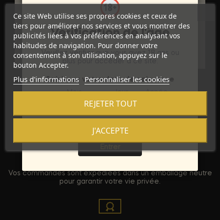
Marque
COBECO - CBL
Ce site Web utilise ses propres cookies et ceux de
Référence
D-196499
tiers pour améliorer nos services et vous montrer des
Vérification de l'âge
publicités liées à vos préférences en analysant vos
Références spécifiques
habitudes de navigation. Pour donner votre
Veuillez vérifier que vous avez 18 ans ou
consentement à son utilisation, appuyez sur le
plus pour accéder à ce site.
bouton Accepter.
Plus d'informations
Personnaliser les cookies
Saisissez votre date de naissance
Mois
Jour
Année
REJETER TOUT
J'ACCEPTE
Sortie
Entrer
Discrétion Assurée
Vos commandes sont expédiées dans un emballage neutre
pour garantir votre vie privée.