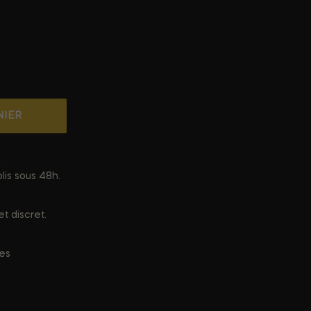
NIER
lis sous 48h.
t discret.
ées