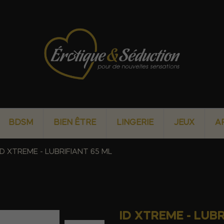
BDSM
BIEN ÊTRE
LINGERIE
JEUX
A
ID XTREME - LUBRIFIANT 65 ML
ID XTREME - LUBR