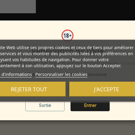
ite Web utilise ses propres cookies et ceux de tiers pour améliorer
Vérification de l'âge
services et vous montrer des publicités liées à vos préférences en
ysant vos habitudes de navigation. Pour donner votre
 énergie et polyvalent conçu pour répondre aux besoins des utilis
uillez vérifier que vous avez 18 ans ou plus pour accéder à ce si
entement à son utilisation, appuyez sur le bouton Accepter.
iction Reduction Technology? pour réduire la résistance résulta
 d'informations
Personnaliser les cookies
nger pour les jouets et sans taches. La formule a été rigoureuse
Saisissez votre date de naissance
goutte d'eau ou de salive. Xtreme est votre premier choix pour 
Mois
Jour
Année
REJETER TOUT
J'ACCEPTE
ait approuver comme dispositif médical FDA 510K. Les avantages d'
lleur produit sur le marché. Vous savez que vous obtenez un prod
Sortie
Entrer