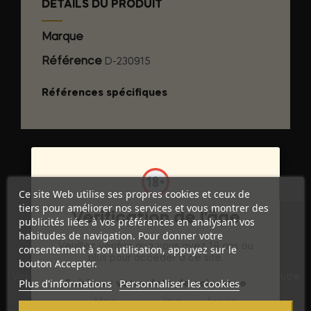
DÉTAILS DU PRODUIT
Marque
INTIMATELINE BOYGLIDE
Référence
D-230915
Références spécifiques
Ce site Web utilise ses propres cookies et ceux de
tiers pour améliorer nos services et vous montrer des
Vérification de l'âge
publicités liées à vos préférences en analysant vos
habitudes de navigation. Pour donner votre
Veuillez vérifier que vous avez 18 ans ou
consentement à son utilisation, appuyez sur le
Discrétion Assurée
plus pour accéder à ce site.
bouton Accepter.
Vos commandes sont expédiées dans un emballage neutre
Plus d'informations
Personnaliser les cookies
Saisissez votre date de naissance
pour garantir votre vie privée.
Mois
Jour
Année