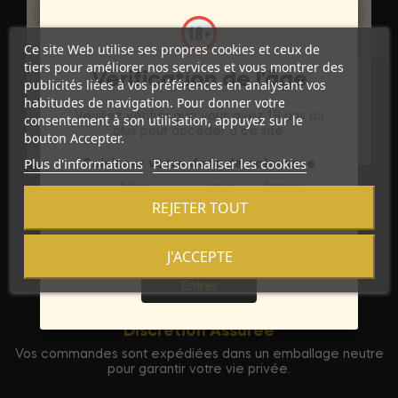
DÉTAILS DU PRODUIT
Marque
Ce site Web utilise ses propres cookies et ceux de
FLESHLIGHT
tiers pour améliorer nos services et vous montrer des
Vérification de l'âge
Référence
D-197787
publicités liées à vos préférences en analysant vos
habitudes de navigation. Pour donner votre
Veuillez vérifier que vous avez 18 ans ou
consentement à son utilisation, appuyez sur le
Références spécifiques
plus pour accéder à ce site.
bouton Accepter.
Plus d'informations
Personnaliser les cookies
Saisissez votre date de naissance
Mois
Jour
Année
REJETER TOUT
J'ACCEPTE
Sortie
Entrer
Discrétion Assurée
Vos commandes sont expédiées dans un emballage neutre
pour garantir votre vie privée.