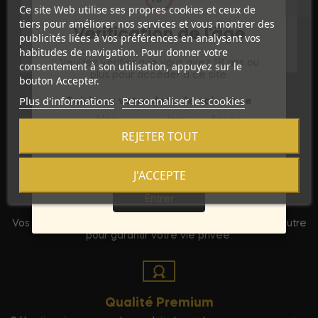
Référence
D-199228
Ce site Web utilise ses propres cookies et ceux de
tiers pour améliorer nos services et vous montrer des
Vérification de l'âge
Références spécifiques
publicités liées à vos préférences en analysant vos
habitudes de navigation. Pour donner votre
Veuillez vérifier que vous avez 18 ans ou
consentement à son utilisation, appuyez sur le
plus pour accéder à ce site.
bouton Accepter.
Plus d'informations
Personnaliser les cookies
Saisissez votre date de naissance
Mois
Jour
Année
REJETER TOUT
J'ACCEPTE
Sortie
Entrer
Discrétion Assurée
Vos commandes sont expédiées dans un emballage neutre
pour garantir votre vie privée.
Qualité Premium