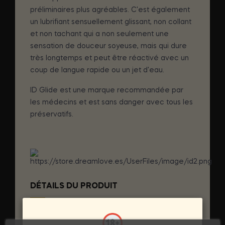
préliminaires plus agréables. C'est également
un lubrifiant sensuellement glissant, non collant
et non tachant qui a non seulement une
sensation de douceur soyeuse, mais qui dure
très longtemps et peut être réactivé avec un
coup de langue rapide ou un jet d'eau.
ID Glide est une marque recommandée par
les médecins et est sans danger avec tous les
préservatifs.
DÉTAILS DU PRODUIT
Marque
ID GLIDE