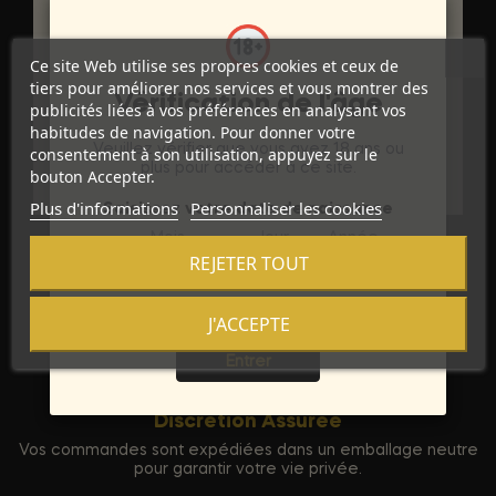
DÉTAILS DU PRODUIT
Ce site Web utilise ses propres cookies et ceux de
Marque
EROS CLASSIC LINE
tiers pour améliorer nos services et vous montrer des
Vérification de l'âge
Référence
D-201265
publicités liées à vos préférences en analysant vos
habitudes de navigation. Pour donner votre
Veuillez vérifier que vous avez 18 ans ou
consentement à son utilisation, appuyez sur le
Références spécifiques
plus pour accéder à ce site.
bouton Accepter.
Plus d'informations
Personnaliser les cookies
Saisissez votre date de naissance
Mois
Jour
Année
REJETER TOUT
J'ACCEPTE
Sortie
Entrer
Discrétion Assurée
Vos commandes sont expédiées dans un emballage neutre
pour garantir votre vie privée.