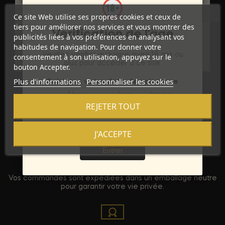
Marque
ID GLIDE
Ce site Web utilise ses propres cookies et ceux de
Référence
D-201403
tiers pour améliorer nos services et vous montrer des
Vérification de l'âge
publicités liées à vos préférences en analysant vos
Références spécifiques
habitudes de navigation. Pour donner votre
Veuillez vérifier que vous avez 18 ans ou
consentement à son utilisation, appuyez sur le
plus pour accéder à ce site.
bouton Accepter.
Plus d'informations
Personnaliser les cookies
Saisissez votre date de naissance
Mois
Jour
Année
REJETER TOUT
J'ACCEPTE
Sortie
Entrer
Discrétion Assurée
Vos commandes sont expédiées dans un emballage neutre
pour garantir votre vie privée.