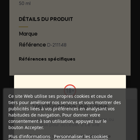
50 ml
DÉTAILS DU PRODUIT
Marque
TENGA
Référence
D-211148
Références spécifiques
Ce site Web utilise ses propres cookies et ceux de
tiers pour améliorer nos services et vous montrer des
Vérification de l'âge
publicités liées à vos préférences en analysant vos
habitudes de navigation. Pour donner votre
Veuillez vérifier que vous avez 18 ans ou
consentement à son utilisation, appuyez sur le
plus pour accéder à ce site.
bouton Accepter.
Discrétion Assurée
Plus d'informations
Personnaliser les cookies
Saisissez votre date de naissance