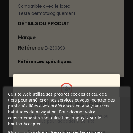
Compatible avec le latex
Testé dermatologiquement
DÉTAILS DU PRODUIT
Marque
INTIMATELINE INTIMATELINE
Référence
D-230893
Références spécifiques
Ce site Web utilise ses propres cookies et ceux de
tiers pour améliorer nos services et vous montrer des
Vérification de l'âge
publicités liées à vos préférences en analysant vos
habitudes de navigation. Pour donner votre
Veuillez vérifier que vous avez 18 ans ou
consentement à son utilisation, appuyez sur le
plus pour accéder à ce site.
bouton Accepter.
Plus d'informations
Personnaliser les cookies
Discrétion Assurée
Saisissez votre date de naissance