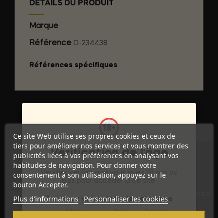
DÉTAILS DU PRODUIT
Marque
ID FREE
Référence
D-234438
Références spécifiques
Ce site Web utilise ses propres cookies et ceux de
tiers pour améliorer nos services et vous montrer des
Vérification de l'âge
publicités liées à vos préférences en analysant vos
habitudes de navigation. Pour donner votre
Veuillez vérifier que vous avez 18 ans ou
consentement à son utilisation, appuyez sur le
Discrétion Assurée
plus pour accéder à ce site.
bouton Accepter.
Vos commandes sont expédiées dans un emballage neutre
Plus d'informations
Personnaliser les cookies
Saisissez votre date de naissance
pour garantir votre vie privée.
Mois
Jour
Année