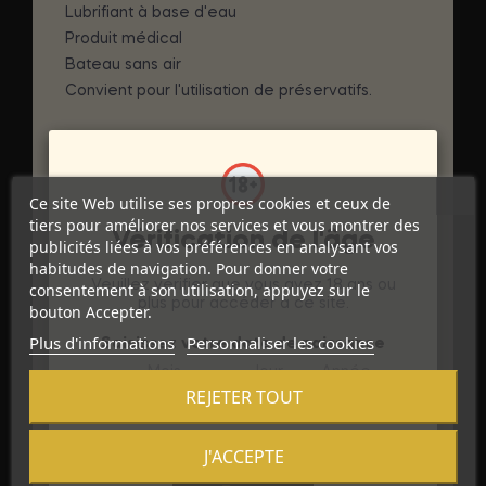
Lubrifiant à base d'eau
Produit médical
Bateau sans air
Convient pour l'utilisation de préservatifs.
POIDS / MESURES :
Ce site Web utilise ses propres cookies et ceux de
Contenu
: 100 ml
tiers pour améliorer nos services et vous montrer des
Flacon
: Hauteur 14 cm / Diamètre 4 cm
Vérification de l'âge
publicités liées à vos préférences en analysant vos
Poids
: 135 grammes
habitudes de navigation. Pour donner votre
Veuillez vérifier que vous avez 18 ans ou
consentement à son utilisation, appuyez sur le
DÉTAILS DU PRODUIT
plus pour accéder à ce site.
bouton Accepter.
Plus d'informations
Personnaliser les cookies
Marque
Saisissez votre date de naissance
AMOREANE
Mois
Jour
Année
Référence
D-237308
REJETER TOUT
Références spécifiques
J'ACCEPTE
Sortie