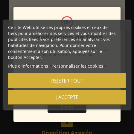
DÉTAILS DU PRODUIT
Ce site Web utilise ses propres cookies et ceux de
tiers pour améliorer nos services et vous montrer des
Vérification de l'âge
Marque
EROS CLASSIC LINE
publicités liées à vos préférences en analysant vos
habitudes de navigation. Pour donner votre
Référence
D-207864
Veuillez vérifier que vous avez 18 ans ou
consentement à son utilisation, appuyez sur le
plus pour accéder à ce site.
bouton Accepter.
Références spécifiques
Plus d'informations
Personnaliser les cookies
Saisissez votre date de naissance
Mois
Jour
Année
REJETER TOUT
J'ACCEPTE
Sortie
Entrer
Discrétion Assurée