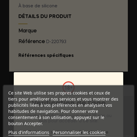
À base de silicone
DÉTAILS DU PRODUIT
Marque
EROS 4 YOU
Référence
D-220793
Références spécifiques
Ce site Web utilise ses propres cookies et ceux de
tiers pour améliorer nos services et vous montrer des
Vérification de l'âge
publicités liées à vos préférences en analysant vos
habitudes de navigation. Pour donner votre
Veuillez vérifier que vous avez 18 ans ou
consentement à son utilisation, appuyez sur le
plus pour accéder à ce site.
bouton Accepter.
Discrétion Assurée
Plus d'informations
Personnaliser les cookies
Saisissez votre date de naissance
Vos commandes sont expédiées dans un emballage neutre