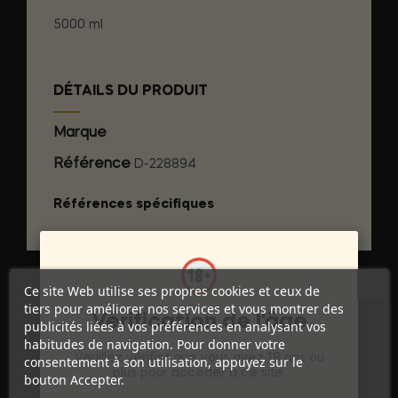
5000 ml
DÉTAILS DU PRODUIT
Marque
HEROS
Référence
D-228894
Références spécifiques
Ce site Web utilise ses propres cookies et ceux de
tiers pour améliorer nos services et vous montrer des
Vérification de l'âge
publicités liées à vos préférences en analysant vos
habitudes de navigation. Pour donner votre
Veuillez vérifier que vous avez 18 ans ou
consentement à son utilisation, appuyez sur le
plus pour accéder à ce site.
bouton Accepter.