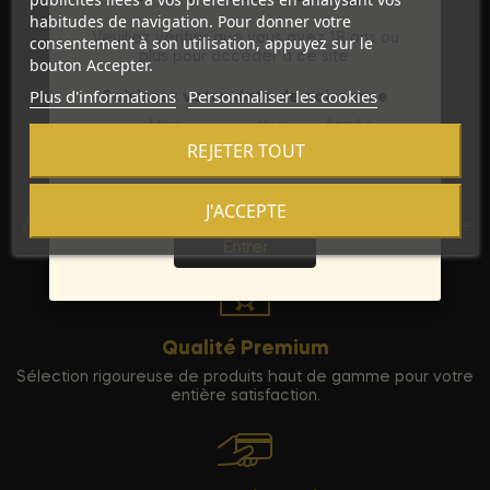
habitudes de navigation. Pour donner votre
Veuillez vérifier que vous avez 18 ans ou
consentement à son utilisation, appuyez sur le
plus pour accéder à ce site.
bouton Accepter.
Plus d'informations
Personnaliser les cookies
Saisissez votre date de naissance
Mois
Jour
Année
REJETER TOUT
Discrétion Assurée
J'ACCEPTE
Sortie
Vos commandes sont expédiées dans un emballage neutre
pour garantir votre vie privée.
Entrer
Qualité Premium
Sélection rigoureuse de produits haut de gamme pour votre
entière satisfaction.