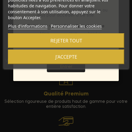
habitudes de navigation. Pour donner votre
Veuillez vérifier que vous avez 18 ans ou
consentement à son utilisation, appuyez sur le
plus pour accéder à ce site.
bouton Accepter.
Plus d'informations
Personnaliser les cookies
Saisissez votre date de naissance
Mois
Jour
Année
REJETER TOUT
Discrétion Assurée
J'ACCEPTE
Sortie
Vos commandes sont expédiées dans un emballage neutre
pour garantir votre vie privée.
Entrer
Qualité Premium
Sélection rigoureuse de produits haut de gamme pour votre
entière satisfaction.