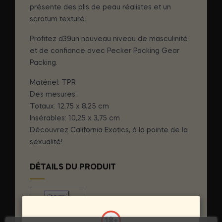
présente des plis de peau réalistes et un
scrotum texturé.
Profitez d39un nouveau niveau de masculinité
et de confiance avec Pecker Packing Gear
Packing.
Matériel: TPR
Des mesures:
Totaux: 12,75 x 8,25 cm
Insérables: 10,25 x 3,75 cm
Découvrez California Exotics, à la pointe de la
sexualité!
DÉTAILS DU PRODUIT