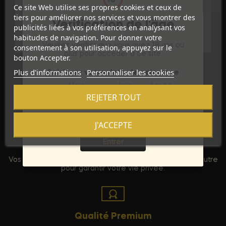
Référence
D-223975
Ce site Web utilise ses propres cookies et ceux de
tiers pour améliorer nos services et vous montrer des
Vérification de l'âge
Références spécifiques
publicités liées à vos préférences en analysant vos
habitudes de navigation. Pour donner votre
Veuillez vérifier que vous avez 18 ans ou
consentement à son utilisation, appuyez sur le
plus pour accéder à ce site.
bouton Accepter.
Plus d'informations
Personnaliser les cookies
Saisissez votre date de naissance
Mois
Jour
Année
REJETER TOUT
J'ACCEPTE
Sortie
Entrer
Discrétion Assurée
Vos commandes sont expédiées dans un emballage neutre
pour garantir votre vie privée.
Qualité Premium