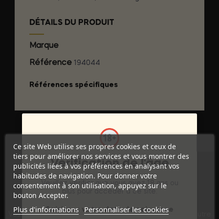
DÉTAILS DU PRODUIT
Marque
BAILE DILDOS
Référence
194044
Références spécifiques
Ce site Web utilise ses propres cookies et ceux de
tiers pour améliorer nos services et vous montrer des
Vérification de l'âge
publicités liées à vos préférences en analysant vos
habitudes de navigation. Pour donner votre
Veuillez vérifier que vous avez 18 ans ou
consentement à son utilisation, appuyez sur le
plus pour accéder à ce site.
bouton Accepter.
Discrétion Assurée
Plus d'informations
Personnaliser les cookies
Saisissez votre date de naissance
Vos commandes sont expédiées dans un emballage neutre