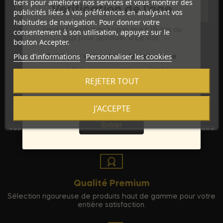
tiers pour améliorer nos services et vous montrer des
Vérification de l'âge
publicités liées à vos préférences en analysant vos
habitudes de navigation. Pour donner votre
Veuillez vérifier que vous avez 18 ans ou
consentement à son utilisation, appuyez sur le
plus pour accéder à ce site.
bouton Accepter.
Plus d'informations
Personnaliser les cookies
Saisissez votre date de naissance
Mois
Jour
Année
REJETER TOUT
J'ACCEPTE
Sortie
Discrétion Assurée
Entrer
Vos commandes sont expédiées dans un emballage neutre
pour garantir votre vie privée.
Qualité Premium
Sélection rigoureuse de produits haut de gamme pour votre
entière satisfaction.