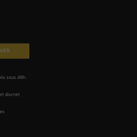
NIER
lis sous 48h.
t discret.
ées