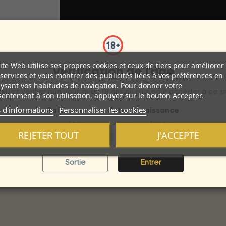
ite Web utilise ses propres cookies et ceux de tiers pour améliorer
Vérification de l'âge
services et vous montrer des publicités liées à vos préférences en
ysant vos habitudes de navigation. Pour donner votre
uillez vérifier que vous avez 18 ans ou plus pour accéder à ce si
entement à son utilisation, appuyez sur le bouton Accepter.
tous vos points intimes.
 d'informations
Personnaliser les cookies
Saisissez votre date de naissance
tels que des veines pulsantes proéminentes le long de sa tige 
Mois
Jour
Année
REJETER TOUT
J'ACCEPTE
Sortie
Entrer