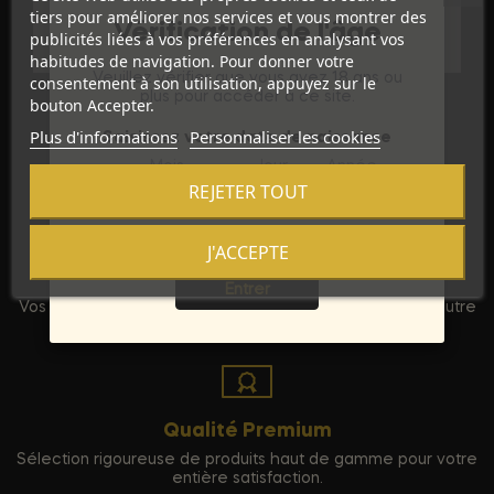
tiers pour améliorer nos services et vous montrer des
Références spécifiques
Vérification de l'âge
publicités liées à vos préférences en analysant vos
habitudes de navigation. Pour donner votre
Veuillez vérifier que vous avez 18 ans ou
consentement à son utilisation, appuyez sur le
plus pour accéder à ce site.
bouton Accepter.
Plus d'informations
Personnaliser les cookies
Saisissez votre date de naissance
Mois
Jour
Année
REJETER TOUT
J'ACCEPTE
Sortie
Discrétion Assurée
Entrer
Vos commandes sont expédiées dans un emballage neutre
pour garantir votre vie privée.
Qualité Premium
Sélection rigoureuse de produits haut de gamme pour votre
entière satisfaction.