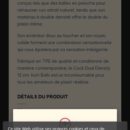
conçus tels que des balles en peluche pour
rehausser son attrait naturel, tandis que son
matériau à double densité offre le double du
plaisir intime.
Son extérieur doux au toucher et son noyau
solide forment une combinaison sensationnelle
qui vous épatera par sa sensation indulgente.
Fabriqué en TPE de qualité et conditionné de
manière contemporaine, le Cock Dual Density
12 cm. Inch Balls est un incontournable pour
tous les amateurs de plaisir réaliste.
DÉTAILS DU PRODUIT
Marque
GET REAL
Référence
D-234579
Ce site Web utilise ses propres cookies et ceux de