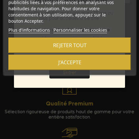
Vérification de l'âge
publicités liées à vos préférences en analysant vos
habitudes de navigation. Pour donner votre
Veuillez vérifier que vous avez 18 ans ou
consentement à son utilisation, appuyez sur le
plus pour accéder à ce site.
bouton Accepter.
Plus d'informations
Personnaliser les cookies
Saisissez votre date de naissance
Mois
Jour
Année
REJETER TOUT
Discrétion Assurée
J'ACCEPTE
Sortie
Vos commandes sont expédiées dans un emballage neutre
Entrer
pour garantir votre vie privée.
Qualité Premium
Sélection rigoureuse de produits haut de gamme pour votre
entière satisfaction.