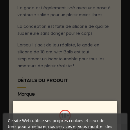
Le gode est également livré avec une base à
ventouse solide pour un plaisir mains libres.
La conception est faite de silicone de qualité
supérieure sans danger pour le corps.
Lorsqu'il s'agit de jeu réaliste, le gode en
silicone de 18 cm. with Balls est tout
simplement un incontournable pour tous les
amateurs de plaisir réaliste !
DÉTAILS DU PRODUIT
Marque
GET REAL
Référence
D-234598
Références spécifiques
Ce site Web utilise ses propres cookies et ceux de
tiers pour améliorer nos services et vous montrer des