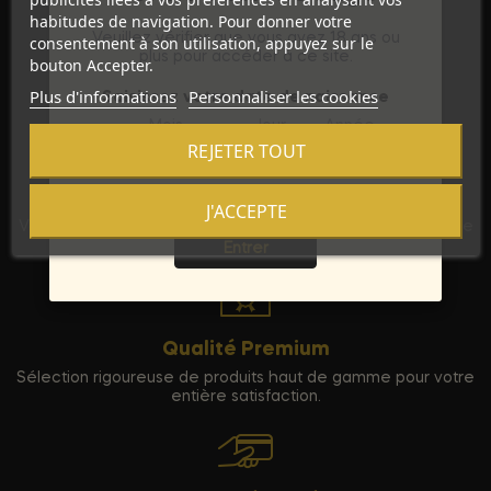
habitudes de navigation. Pour donner votre
Veuillez vérifier que vous avez 18 ans ou
consentement à son utilisation, appuyez sur le
plus pour accéder à ce site.
bouton Accepter.
Plus d'informations
Personnaliser les cookies
Saisissez votre date de naissance
Mois
Jour
Année
REJETER TOUT
Discrétion Assurée
J'ACCEPTE
Sortie
Vos commandes sont expédiées dans un emballage neutre
pour garantir votre vie privée.
Entrer
Qualité Premium
Sélection rigoureuse de produits haut de gamme pour votre
entière satisfaction.