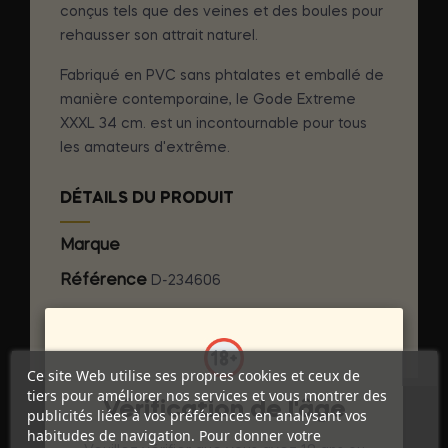
conçus tels que des veines et des boules pour
rehausser son attrait naturel.
Fabriqué en PVC sans phtalates et emballé de
manière contemporaine, le Gode Extreme
XXXL 34 cm. est un incontournable pour tous
les amateurs d'extrême.
DÉTAILS DU PRODUIT
Marque
GET REAL
Référence
D-234606
Références spécifiques
Ce site Web utilise ses propres cookies et ceux de
tiers pour améliorer nos services et vous montrer des
Vérification de l'âge
publicités liées à vos préférences en analysant vos
habitudes de navigation. Pour donner votre