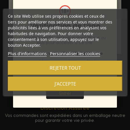
DÉTAILS DU PRODUIT
Marque
Ce site Web utilise ses propres cookies et ceux de
GET REAL
tiers pour améliorer nos services et vous montrer des
Vérification de l'âge
Référence
D-235811
publicités liées à vos préférences en analysant vos
habitudes de navigation. Pour donner votre
Veuillez vérifier que vous avez 18 ans ou
consentement à son utilisation, appuyez sur le
Références spécifiques
plus pour accéder à ce site.
bouton Accepter.
Plus d'informations
Personnaliser les cookies
Saisissez votre date de naissance
Mois
Jour
Année
REJETER TOUT
J'ACCEPTE
Sortie
Entrer
Discrétion Assurée
Vos commandes sont expédiées dans un emballage neutre
pour garantir votre vie privée.