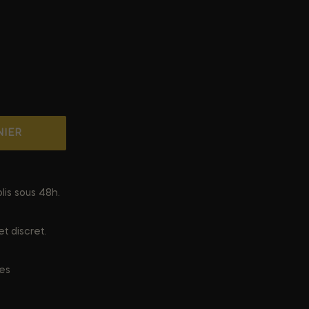
NIER
lis sous 48h.
t discret.
ées