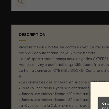

DESCRIPTION
Vivez le frisson d39être en contrôle avec ce ravissan
ceux qui débutent dans les jeux avec harnais.
Il a été spécialement conçu pour les godes CYBERSILIC
Harnais en vinyle confortable qui s39adapte à la plupar
Le harnais universel CYBERSILICOCK©. Comprend 3 an
©
• Les diamètres des anneaux en silicone sont : Peti
• La révolution de la Cyber skin est arrivée… CYBER S
• Jamais une finition silicone n39a été aussi réaliste,
• Jamais une finition silicone n39a été aussi réaliste,
Ce s
La révolution de la Cyber skin est arrivée… CYBER SI
nos 