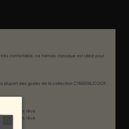
rès confortable, ce harnais classique est idéal pour
la plupart des godes de la collection CYBERSILICOCK
avez toujours rêvé.
avez toujours rêvé.