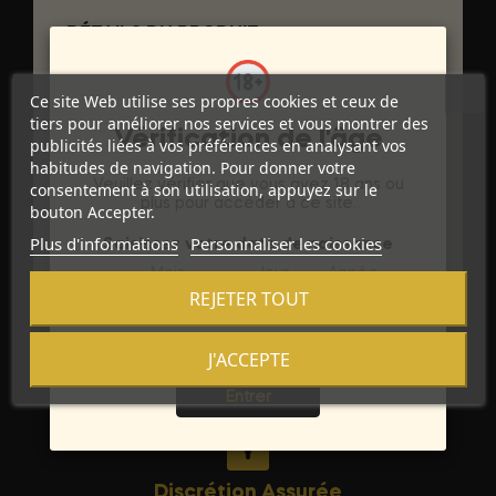
DÉTAILS DU PRODUIT
Marque
PASSION WOMAN SETS
Ce site Web utilise ses propres cookies et ceux de
tiers pour améliorer nos services et vous montrer des
Référence
D-222521
Vérification de l'âge
publicités liées à vos préférences en analysant vos
habitudes de navigation. Pour donner votre
Références spécifiques
Veuillez vérifier que vous avez 18 ans ou
consentement à son utilisation, appuyez sur le
plus pour accéder à ce site.
bouton Accepter.
Ean13
5908305956570
Plus d'informations
Personnaliser les cookies
Saisissez votre date de naissance
Mois
Jour
Année
REJETER TOUT
J'ACCEPTE
Sortie
Entrer
Discrétion Assurée