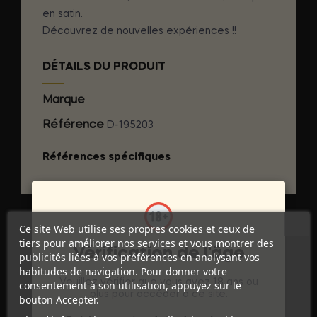
en satin.
Découvrez de nouvelles expériences !!
DÉTAILS DU PRODUIT
Marque
BIJOUX INDISCRETS
Référence
D-195203
Références spécifiques
Ce site Web utilise ses propres cookies et ceux de
tiers pour améliorer nos services et vous montrer des
Vérification de l'âge
publicités liées à vos préférences en analysant vos
habitudes de navigation. Pour donner votre
Veuillez vérifier que vous avez 18 ans ou
consentement à son utilisation, appuyez sur le
plus pour accéder à ce site.
bouton Accepter.