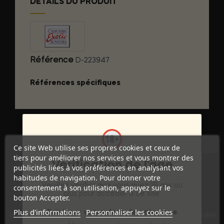
DÉTAILS DU PRODUIT
Référence
D-223947
Références spécifiques
Ce site Web utilise ses propres cookies et ceux de
tiers pour améliorer nos services et vous montrer des
Vérification de l'âge
publicités liées à vos préférences en analysant vos
habitudes de navigation. Pour donner votre
Veuillez vérifier que vous avez 18 ans ou
consentement à son utilisation, appuyez sur le
plus pour accéder à ce site.
bouton Accepter.
Discrétion Assurée
Plus d'informations
Personnaliser les cookies
Saisissez votre date de naissance
Vos commandes sont expédiées dans un emballage neutre
pour garantir votre vie privée.