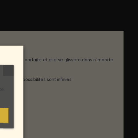
la quantité parfaite et elle se glissera dans n'importe
.... Les possibilités sont infinies.
te.