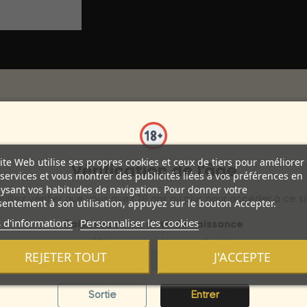
aromatisé à l'eau. Utilisez-le n'importe où sur le corps. Ajoutez 
teuse et embrassable.
ite Web utilise ses propres cookies et ceux de tiers pour améliorer
Vérification de l'âge
services et vous montrer des publicités liées à vos préférences en
z embrasser ou être embrassé. Frottez-le, embrassez-le, léchez-le..
ysant vos habitudes de navigation. Pour donner votre
uillez vérifier que vous avez 18 ans ou plus pour accéder à ce si
entement à son utilisation, appuyez sur le bouton Accepter.
 d'informations
Personnaliser les cookies
Saisissez votre date de naissance
Mois
Jour
Année
REJETER TOUT
J'ACCEPTE
Sortie
Entrer