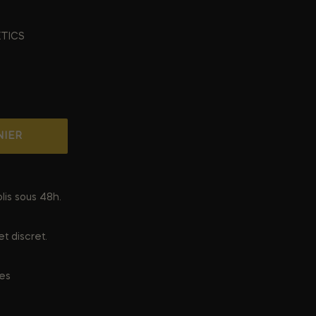
TICS
NIER
lis sous 48h.
t discret.
ées