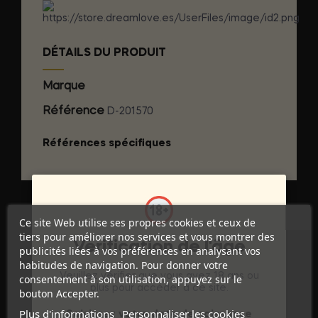
DÉTAILS DU PRODUIT
Marque
ID BACK SLIDE
Référence
D-201570
Références spécifiques
Ce site Web utilise ses propres cookies et ceux de
tiers pour améliorer nos services et vous montrer des
Vérification de l'âge
publicités liées à vos préférences en analysant vos
habitudes de navigation. Pour donner votre
Veuillez vérifier que vous avez 18 ans ou
consentement à son utilisation, appuyez sur le
plus pour accéder à ce site.
bouton Accepter.
Discrétion Assurée
Plus d'informations
Personnaliser les cookies
Saisissez votre date de naissance