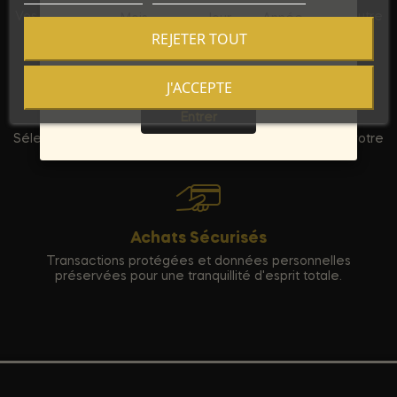
Vos commandes sont expédiées dans un emballage neutre
Mois
Jour
Année
pour garantir votre vie privée.
REJETER TOUT
J'ACCEPTE
Sortie
Qualité Premium
Entrer
Sélection rigoureuse de produits haut de gamme pour votre
entière satisfaction.
Achats Sécurisés
Transactions protégées et données personnelles
préservées pour une tranquillité d'esprit totale.