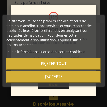
Sans parfums ni huiles.
Récipient de 50 ml.
DÉTAILS DU PRODUIT
Ce site Web utilise ses propres cookies et ceux de
tiers pour améliorer nos services et vous montrer des
Marque
Vérification de l'âge
EROS CLASSIC LINE
publicités liées à vos préférences en analysant vos
habitudes de navigation. Pour donner votre
Référence
D-220505
Veuillez vérifier que vous avez 18 ans ou
consentement à son utilisation, appuyez sur le
plus pour accéder à ce site.
bouton Accepter.
Références spécifiques
Plus d'informations
Personnaliser les cookies
Saisissez votre date de naissance
Mois
Jour
Année
REJETER TOUT
J'ACCEPTE
Sortie
Entrer
Discrétion Assurée