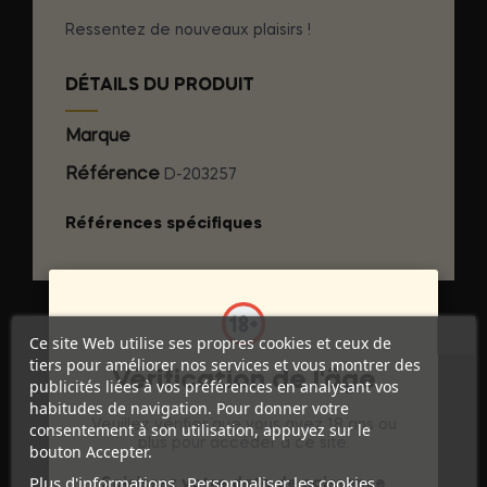
Ressentez de nouveaux plaisirs !
DÉTAILS DU PRODUIT
Marque
EROS POWER LINE
Référence
D-203257
Références spécifiques
Ce site Web utilise ses propres cookies et ceux de
tiers pour améliorer nos services et vous montrer des
Vérification de l'âge
publicités liées à vos préférences en analysant vos
habitudes de navigation. Pour donner votre
Veuillez vérifier que vous avez 18 ans ou
consentement à son utilisation, appuyez sur le
plus pour accéder à ce site.
bouton Accepter.
Plus d'informations
Personnaliser les cookies
Discrétion Assurée
Saisissez votre date de naissance