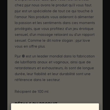
chez pjur nous avons le produit qu'il vous faut.
pjur est un spécialiste de tout ce qui touche à
l'amour. Nos produits vous aideront à alimenter
la passion et les sentiments dans ces moments
privilégiés, que vous profitiez d'un jeu érotique
sensuel, d'un massage relaxant ou d'un rapport
sexuel. Comme le dit notre slogan : pjur love
vous en offre plus.
Pjur
®
est un leader mondial dans la fabrication
de lubrifiants anaux et vaginaux, ainsi que de
retardateurs et exhausteurs, ils sont de longue
durée, leur fiabilité et leur durabilité sont une
référence dans le secteur.
Récipient de 100 ml.
DÉTAILS DU PRODUIT