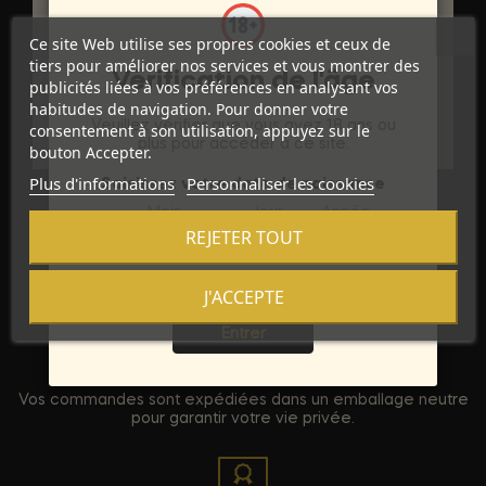
Marque
PJUR
Ce site Web utilise ses propres cookies et ceux de
Référence
tiers pour améliorer nos services et vous montrer des
D-230680
Vérification de l'âge
publicités liées à vos préférences en analysant vos
habitudes de navigation. Pour donner votre
Références spécifiques
Veuillez vérifier que vous avez 18 ans ou
consentement à son utilisation, appuyez sur le
plus pour accéder à ce site.
bouton Accepter.
Plus d'informations
Personnaliser les cookies
Saisissez votre date de naissance
Mois
Jour
Année
REJETER TOUT
J'ACCEPTE
Sortie
Entrer
Discrétion Assurée
Vos commandes sont expédiées dans un emballage neutre
pour garantir votre vie privée.