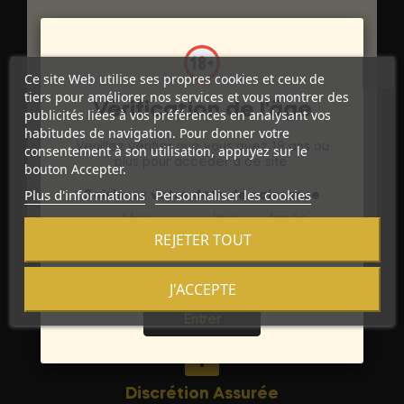
DÉTAILS DU PRODUIT
Ce site Web utilise ses propres cookies et ceux de
tiers pour améliorer nos services et vous montrer des
Vérification de l'âge
publicités liées à vos préférences en analysant vos
habitudes de navigation. Pour donner votre
Référence
D-224020
Veuillez vérifier que vous avez 18 ans ou
consentement à son utilisation, appuyez sur le
plus pour accéder à ce site.
bouton Accepter.
Références spécifiques
Plus d'informations
Personnaliser les cookies
Saisissez votre date de naissance
Mois
Jour
Année
REJETER TOUT
J'ACCEPTE
Sortie
Entrer
Discrétion Assurée