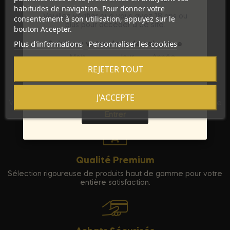
habitudes de navigation. Pour donner votre
Veuillez vérifier que vous avez 18 ans ou
consentement à son utilisation, appuyez sur le
plus pour accéder à ce site.
bouton Accepter.
Plus d'informations
Personnaliser les cookies
Saisissez votre date de naissance
Mois
Jour
Année
REJETER TOUT
Discrétion Assurée
J'ACCEPTE
Sortie
Vos commandes sont expédiées dans un emballage neutre
pour garantir votre vie privée.
Entrer
Qualité Premium
Sélection rigoureuse de produits haut de gamme pour votre
entière satisfaction.