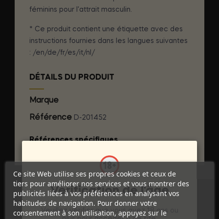
féminins pour l'attrait masculin.
* Ce produit contient une étiquette avec des
instructions fournies dans les langues suivantes
: /en/de/fr/es/it/nl/
DÉTAILS DU PRODUIT
Marque
COBECO - MALE
Référence
D-201452
Références spécifiques
Ce site Web utilise ses propres cookies et ceux de
tiers pour améliorer nos services et vous montrer des
Vérification de l'âge
publicités liées à vos préférences en analysant vos
habitudes de navigation. Pour donner votre
Veuillez vérifier que vous avez 18 ans ou
consentement à son utilisation, appuyez sur le